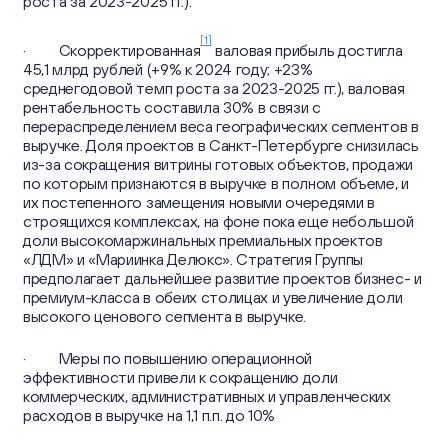
роста за 2023-2025 гг.).
[1]
· Скорректированная
валовая прибыль достигла
45,1 млрд рублей (+9% к 2024 году; +23%
среднегодовой темп роста за 2023-2025 гг.), валовая
рентабельность составила 30% в связи с
перераспределением веса географических сегментов в
выручке. Доля проектов в Санкт-Петербурге снизилась
из-за сокращения витрины готовых объектов, продажи
по которым признаются в выручке в полном объеме, и
их постепенного замещения новыми очередями в
строящихся комплексах, на фоне пока еще небольшой
доли высокомаржинальных премиальных проектов
«ЛДМ» и «Мариинка Делюкс». Стратегия Группы
предполагает дальнейшее развитие проектов бизнес- и
премиум-класса в обеих столицах и увеличение доли
высокого ценового сегмента в выручке.
· Меры по повышению операционной
эффективности привели к сокращению доли
коммерческих, административных и управленческих
расходов в выручке на 1,1 п.п. до 10%