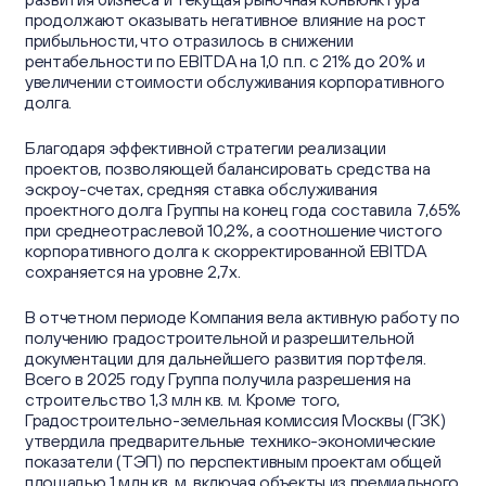
продолжают оказывать негативное влияние на рост
прибыльности, что отразилось в снижении
рентабельности по EBITDA на 1,0 п.п. с 21% до 20% и
увеличении стоимости обслуживания корпоративного
долга.
Благодаря эффективной стратегии реализации
проектов, позволяющей балансировать средства на
эскроу-счетах, средняя ставка обслуживания
проектного долга Группы на конец года составила 7,65%
при среднеотраслевой 10,2%, а соотношение чистого
корпоративного долга к скорректированной EBITDA
сохраняется на уровне 2,7х.
В отчетном периоде Компания вела активную работу по
получению градостроительной и разрешительной
документации для дальнейшего развития портфеля.
Всего в 2025 году Группа получила разрешения на
строительство 1,3 млн кв. м. Кроме того,
Градостроительно-земельная комиссия Москвы (ГЗК)
утвердила предварительные технико-экономические
показатели (ТЭП) по перспективным проектам общей
площадью 1 млн кв. м, включая объекты из премиального