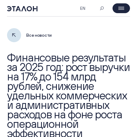
EN
MOEX: ETLN
06.08.2026 12:33
День инвестора
Все новости
₽ 23.94
-2%
Финансовые результаты
О компании
за 2025 год: рост выручки
на 17% до 154 млрд
Профиль компании
Корпоративное управление
рублей, снижение
удельных коммерческих
Обзор бизнеса
Собрания акционеров
Инвесторам
и административных
Портфель проектов
расходов на фоне роста
Совет Директоров и комитеты
Основные показатели
ESG
операционной
Стратегия
Корпоративные документы
эффективности
Инвестиционная привлекательность