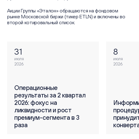
Акции Группы «Эталон» обращаются на фондовом
рынке Московской биржи (тикер ETLN) и включены во
второй котировальный список.
31
8
июля
июля
2026
2026
Операционные
тал
результаты за 2 квартал
О
2026: фокус на
Информирование о
Информи
р
ликвидности и рост
процедуре
процеду
2
3
премиум-сегмента в 3
принудительной
принуди
п
раза
конвертации ГДР
конверт
4