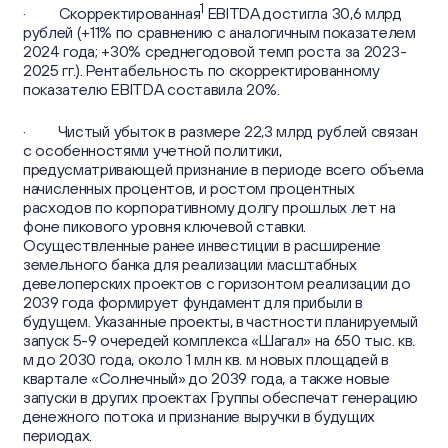
1
· Скорректированная
EBITDA достигла 30,6 млрд
рублей (+11% по сравнению с аналогичным показателем
2024 года; +30% среднегодовой темп роста за 2023-
2025 гг.). Рентабельность по скорректированному
показателю EBITDA составила 20%.
· Чистый убыток в размере 22,3 млрд рублей связан
с особенностями учетной политики,
предусматривающей признание в периоде всего объема
начисленных процентов, и ростом процентных
расходов по корпоративному долгу прошлых лет на
фоне пикового уровня ключевой ставки.
Осуществленные ранее инвестиции в расширение
земельного банка для реализации масштабных
девелоперских проектов с горизонтом реализации до
2039 года формирует фундамент для прибыли в
будущем. Указанные проекты, в частности планируемый
запуск 5-9 очередей комплекса «Шагал» на 650 тыс. кв.
м до 2030 года, около 1 млн кв. м новых площадей в
квартале «Солнечный» до 2039 года, а также новые
запуски в других проектах Группы обеспечат генерацию
денежного потока и признание выручки в будущих
периодах.