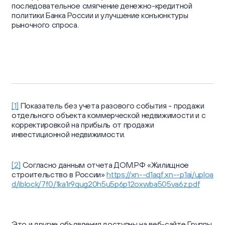
последовательное смягчение денежно-кредитной
политики Банка России и улучшение конъюнктуры
рыночного спроса.
[1]
Показатель без учета разового события - продажи
отдельного объекта коммерческой недвижимости и с
корректировкой на прибыль от продажи
инвестиционной недвижимости.
[2]
Согласно данным отчета ДОМ.РФ «Жилищное
строительство в России»
https://xn--d1aqf.xn--p1ai/uploa
d/iblock/7f0/1ka1r9qug20h5u5p6p12oxwba505va6z.pdf
Это и другие объявления доступны на веб-сайте Группы