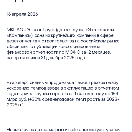
Отчеты об устойчивом развитии
Пресс-центр
Информационный меморандум и Проспект
Отчеты
Устойчивое развитие
16 апреля 2026
Новости
Корпоративный секретарь
Контакты
Презентации
МКПАО «Эталон Груп» (далее Группа «Эталон» или
Контакты для СМИ
«Компания»), одна из крупнейших компаний в сфере
Календарь инвестора
девелопмента и строительства на российском рынке,
Пресс-кит
объявляет о публикации консолидированной
57 Oktyabrskaya St.,
Информация о ценных бумагах
финансовой отчетности по МСФО за 12 месяцев,
Сайт Группы
Kaliningrad, Russia
завершившихся 31 декабря 2025 года.
Частным инвесторам
ir@etalongroup.com
+7 812 439-80-00
Благодаря сильным продажам, а также трехкратному
ускорению темпов ввода в эксплуатацию в отчетном
Мы в соцсетях
году выручка Группы выросла на 17% год к году до 154
млрд руб. (+30% среднегодовой темп роста за 2023-
2025 гг.).
Несмотря на давление рыночной конъюнктуры, усилия